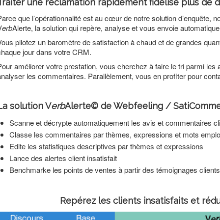
Traiter une réclamation rapidement fidélise plus de de
Parce que l’opérationnalité est au cœur de notre solution d’enquête,
V
erb
Alerte, la solution qui repère, analyse et vous envoie automatiquem
Vous pilotez un baromètre de satisfaction à chaud et de grandes quant
chaque jour dans votre CRM.
Pour améliorer votre prestation, vous cherchez à faire le tri parmi les a
analyser les commentaires. Parallèlement, vous en profiter pour conta
La solution V
erb
Alerte© de Webfeeling / SatiComme
Scanne et décrypte automatiquement les avis et commentaires cl
Classe les commentaires par thèmes, expressions et mots empl
Edite les statistiques descriptives par thèmes et expressions
Lance des alertes client insatisfait
Benchmarke les points de ventes à partir des témoignages clients
Repérez les clients insatisfaits et rédui