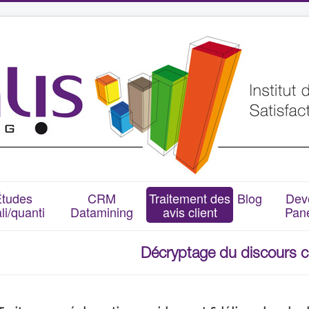
Études
CRM
Traitement des
Blog
Dev
li/quanti
Datamining
avis client
Pané
Décryptage du discours cl